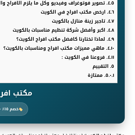
٤.٥.
تصوير فوتوغراف وفيديو وكل ما يلزم الافراح وال
٤.٦.
ارخص مكتب افراح في الكويت
٤.٧.
تاجير زينة منازل بالكويت
٤.٨.
اكبر وأفضل شركة تنظيم مناسبات بالكويت
٤.٩.
لماذا تختارنا كافضل مكتب افراح الكويت؟
٤.١٠.
ماهي مميزات مكتب افراح ومناسبات بالكويت؟
٤.١١.
فروعنا في الكويت :
٥.
التقييم
٥.٠.١.
ممتازة
مكتب افرا
خصم ١٥٪ ·