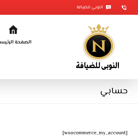
النوبي للضيافة
الصفحة الرئيس
حسابي
[woocommerce_my_account]