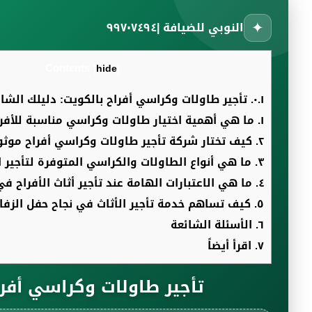
✦
النوبي للضيافة |٩٩٧٠٧٤٩٤
Contents
[
hide
]
٠.١.
تأجير طاولات وكراسي أفراح بالكويت: دليلك الشا
١.
ما هي أهمية اختيار طاولات وكراسي مناسبة للأفر
٢.
كيف تختار شركة تأجير طاولات وكراسي أفراح موثو
٣.
ما هي أنواع الطاولات والكراسي المتوفرة لتأجير ا
٤.
ما هي الاعتبارات الهامة عند تأجير أثاث الأفراح في
٥.
كيف تساهم خدمة تأجير الأثاث في نجاح حفل الزفا
٦.
الأسئلة الشائعة
٧.
اقرأ أيضاً
تأجير طاولات وكراسي أفرا