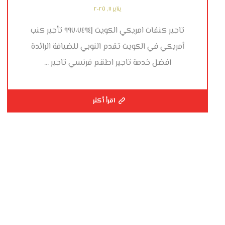
يناير ١١, ٢٠٢٥
تاجير كنفات امريكي الكويت |٩٩٧٠٧٤٩٤ تأجير كنب
أمريكي في الكويت تقدم النوبي للضيافة الرائدة
افضل خدمة تاجير اطقم فرنسي تاجير ...
اقرأ أكثر