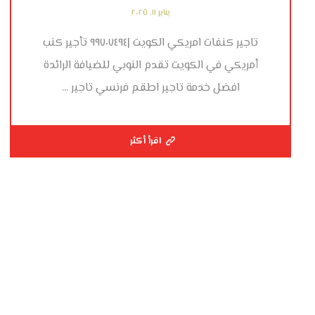
يناير ١١, ٢٠٢٥
تاجير كنفات امريكي الكويت |٩٩٧٠٧٤٩٤ تأجير كنب
أمريكي في الكويت تقدم النوبي للضيافة الرائدة
افضل خدمة تاجير اطقم فرنسي تاجير ...
اقرأ أكثر