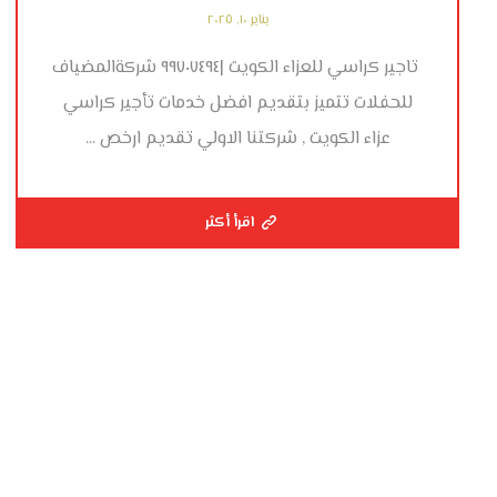
يناير ١٠, ٢٠٢٥
تاجير كراسي للعزاء الكويت |٩٩٧٠٧٤٩٤ شركةالمضياف
للحفلات تتميز بتقديم افضل خدمات تأجير كراسي
عزاء الكويت , شركتنا الاولي تقديم ارخص ...
اقرأ أكثر