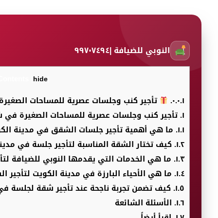
النوبي للضيافة |٩٩٧٠٧٤٩٤
Contents
[
hide
]
٠.٠.١.
تأجير كنب وجلسات عصرية للمساحات الصغيرة
١.
تأجير كنب وجلسات عصرية للمساحات الصغيرة في ش
١.١.
ما هي أهمية تأجير جلسات الشقق في مدينة الك
١.٢.
كيف تختار الشقة المناسبة لتأجير جلسة في مدين
١.٣.
ما هي الخدمات التي يقدمها النوبي للضيافة لت
١.٤.
ما هي الأحياء البارزة في مدينة الكويت لتأجير ا
١.٥.
كيف تضمن تجربة ناجحة عند تأجير شقة لجلسة في
١.٦.
الأسئلة الشائعة
١.٧.
اقرأ أيضاً