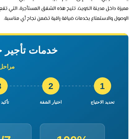
مميزة داخل مدينة الكويت. تتيح هذه الشقق المستأجرة، التي تقع غا
الوصول والاستمتاع بخدمات ضيافة راقية تضمن نجاح أي مناسبة.