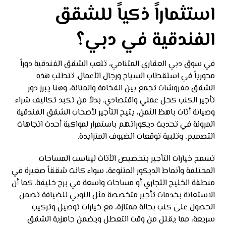
استثماراً ذكياً للشقق
الفندقية في دبي؟
في سوق دبي العقاري المتنامي، تلعب الشقق الفندقية دوراً
محورياً في استقطاب السياح ورجال الأعمال. تتطلب هذه
الشقق مفروشات تجمع بين الفخامة والمتانة، وهنا يبرز دور
تأجير الكنب كحل عملي واقتصادي. بدلاً من تكبد تكاليف شراء
وصيانة أثاث باهظ الثمن، يتيح التأجير لأصحاب الشقق الفندقية
المرونة في تحديث ديكوراتهم باستمرار لمواكبة أحدث اتجاهات
التصميم، وتلبية توقعات الضيوف المتزايدة.
تسمح خيارات التأجير بتخصيص الأثاث ليناسب المساحات
المختلفة وأنماط الديكور المتنوعة، سواء كانت شققاً صغيرة في
منطقة الخليج التجاري أو مساحات واسعة في برج خليفة. كما أن
الاستعانة بخدمات تأجير متخصصة مثل النوبي للضيافة تضمن
الحصول على كنب بحالة ممتازة، مع خيارات توصيل وتركيب
سريعة، مما يقلل من وقت التعطل ويضمن جاهزية الشقق