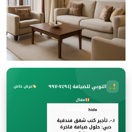
النوبي للضيافة |٩٩٧٠٧٤٩٤
عرض خاص
مقال
Contents
[
hide
]
٠.١.
تأجير كنب شقق فندقية
دبي: حلول ضيافة فاخرة