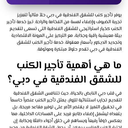
يوفر تأجير كنب للشقق الفندقية في دبي حلاً مثالياً لتعزيز
تجربة الضيوف وإضفاء لمسة من الفخامة والراحة. تبرز خدمة تأجير
الكنب كخيار استراتيجي للشقق الفندقية التي تسعى لتقديم
بيئة معيشية راقية وجذابة، مع التركيز على المرونة الاقتصادية
وتجديد الديكور بأسعار معقولة. خدمة تأجير الكنب للشقق
الفندقية في دبي تقدم حلولاً مبتكرة وموثوقة.
ما هي أهمية تأجير الكنب
للشقق الفندقية في دبي؟
في قلب دبي النابض بالحياة، حيث تتنافس الشقق الفندقية
لتقديم تجارب استثنائية للزوار، يمثل تأجير الكنب عنصراً حاسماً
في تحقيق التميز. لا يقتصر الأمر على توفير مقاعد مريحة، بل
يتعداه ليشمل إضفاء طابع فريد على المساحات الداخلية، مما
يعكس ذوقاً رفيعاً ويساهم في خلق أجواء دافئة وجذابة. إن
اختيار الكنب المناسب يمكن أن يحول الشقة الفندقية من مجرد