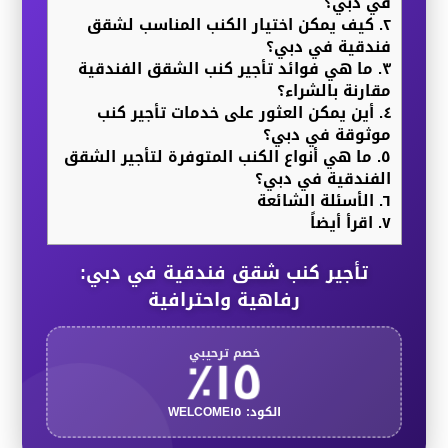
في دبي؟
٢.
كيف يمكن اختيار الكنب المناسب لشقق
فندقية في دبي؟
٣.
ما هي فوائد تأجير كنب الشقق الفندقية
مقارنة بالشراء؟
٤.
أين يمكن العثور على خدمات تأجير كنب
موثوقة في دبي؟
٥.
ما هي أنواع الكنب المتوفرة لتأجير الشقق
الفندقية في دبي؟
٦.
الأسئلة الشائعة
٧.
اقرأ أيضاً
تأجير كنب شقق فندقية في دبي:
رفاهية واحترافية
١٥٪
خصم ترحيبي
الكود: WELCOME١٥