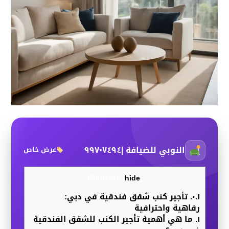
النوبي للضيافة |٩٩٧٠٧٤٩٤
عرض خاص
Contents
[
hide
]
٠.١.
تأجير كنب شقق فندقية في دبي:
رفاهية واحترافية
١.
ما هي أهمية تأجير الكنب للشقق الفندقية