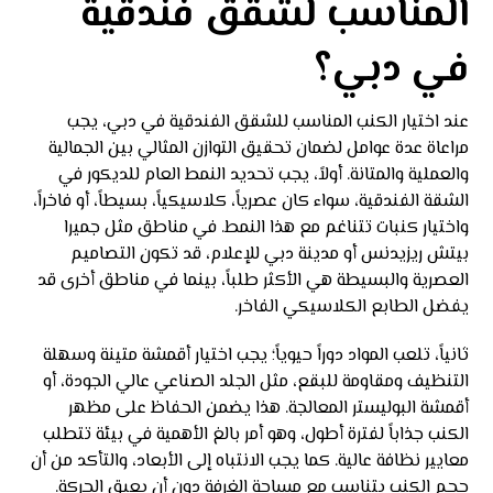
المناسب لشقق فندقية
في دبي؟
عند اختيار الكنب المناسب للشقق الفندقية في دبي، يجب
مراعاة عدة عوامل لضمان تحقيق التوازن المثالي بين الجمالية
والعملية والمتانة. أولاً، يجب تحديد النمط العام للديكور في
الشقة الفندقية، سواء كان عصرياً، كلاسيكياً، بسيطاً، أو فاخراً،
واختيار كنبات تتناغم مع هذا النمط. في مناطق مثل جميرا
بيتش ريزيدنس أو مدينة دبي للإعلام، قد تكون التصاميم
العصرية والبسيطة هي الأكثر طلباً، بينما في مناطق أخرى قد
يفضل الطابع الكلاسيكي الفاخر.
ثانياً، تلعب المواد دوراً حيوياً؛ يجب اختيار أقمشة متينة وسهلة
التنظيف ومقاومة للبقع، مثل الجلد الصناعي عالي الجودة، أو
أقمشة البوليستر المعالجة. هذا يضمن الحفاظ على مظهر
الكنب جذاباً لفترة أطول، وهو أمر بالغ الأهمية في بيئة تتطلب
معايير نظافة عالية. كما يجب الانتباه إلى الأبعاد، والتأكد من أن
حجم الكنب يتناسب مع مساحة الغرفة دون أن يعيق الحركة.