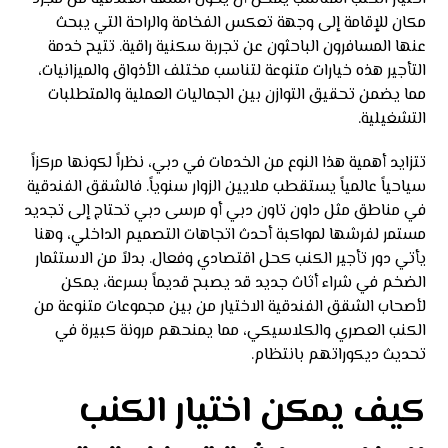
مكان للإقامة إلى وجهة تعكس الفخامة والراحة التي يبحث
عنها المسافرون الباحثون عن تجربة سكنية راقية. تتيح خدمة
التأجير هذه خيارات متنوعة لتناسب مختلف الأذواق والميزانيات،
مما يضمن تحقيق التوازن بين الجماليات العملية والمتطلبات
التشغيلية.
تتزايد أهمية هذا النوع من الخدمات في دبي، نظراً لكونها مركزاً
سياحياً عالمياً يستقطب ملايين الزوار سنوياً. فالشقق الفندقية
في مناطق مثل داون تاون دبي أو مرسى دبي تحتاج إلى تجديد
مستمر لفرشها لمواكبة أحدث اتجاهات التصميم الداخلي، وهنا
يأتي دور تأجير الكنب كحل اقتصادي وفعال. بدلاً من الاستثمار
الضخم في شراء أثاث جديد قد يصبح قديماً بسرعة، يمكن
لأصحاب الشقق الفندقية الاختيار من بين مجموعات متنوعة من
الكنب العصري والكلاسيكي، مما يمنحهم مرونة كبيرة في
تحديث ديكوراتهم بانتظام.
كيف يمكن اختيار الكنب